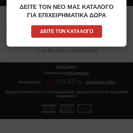
ΔΕΙΤΕ ΤΟΝ ΝΕΟ ΜΑΣ ΚΑΤΑΛΟΓΟ
ΓΙΑ ΕΠΙΧΕΙΡΗΜΑΤΙΚΑ ΔΩΡΑ
+30 2104181682
ΔΕΙΤΕ ΤΟΝ ΚΑΤΑΛΟΓΟ
info[at]mspaschalis.gr
53-55 Akti Miaouli 18536 Piraeus
Όροι Χρήσης
Powered by
nopCommerce
Developed by
-
Ισολογισμός 2019
Πνευματική ιδιοκτησία © 2026 mspaschalis. Διατηρούνται όλα τα πνευματικά
δικαιώματα.