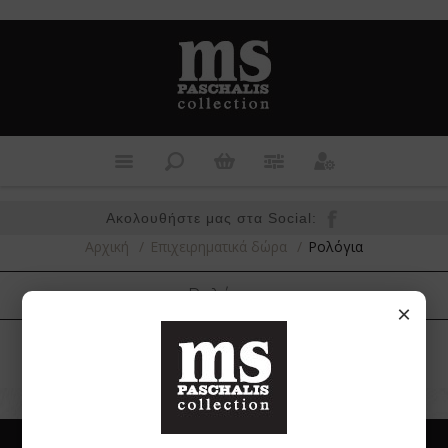
Ακολουθήστε μας στα Social:
Αρχική
/
Επιχειρηματικά δώρα
/
Ρολόγια
Ρολόγια
×
Βρείτε μας