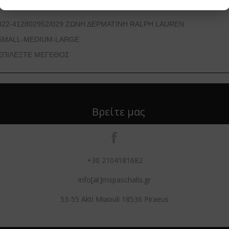
322-412802952/029 ΖΩΝΗ ΔΕΡΜΑΤΙΝΗ RALPH LAUREN
SMALL-MEDIUM-LARGE
ΕΠΙΛΕΞΤΕ ΜΕΓΕΘΟΣ
Βρείτε μας
+30 2104181682
info[at]mspaschalis.gr
53-55 Akti Miaouli 18536 Piraeus