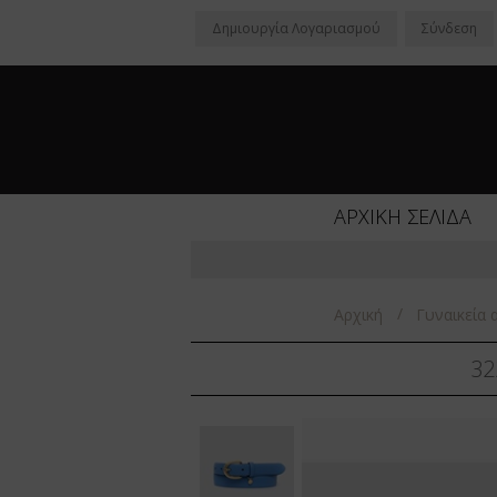
Δημιoυργία Λογαριασμού
Σύνδεση
ΑΡΧΙΚΗ ΣΕΛΙΔΑ
/
Αρχική
Γυναικεία 
32