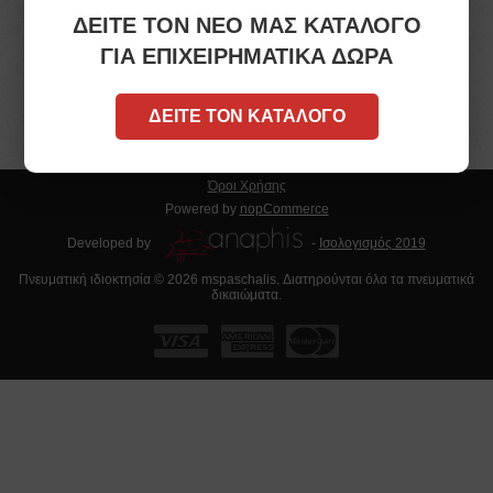
ΔΕΙΤΕ ΤΟΝ ΝΕΟ ΜΑΣ ΚΑΤΑΛΟΓΟ
+30 2104181682
ΓΙΑ ΕΠΙΧΕΙΡΗΜΑΤΙΚΑ ΔΩΡΑ
info[at]mspaschalis.gr
ΔΕΙΤΕ ΤΟΝ ΚΑΤΑΛΟΓΟ
53-55 Akti Miaouli 18536 Piraeus
Όροι Χρήσης
Powered by
nopCommerce
Developed by
-
Ισολογισμός 2019
Πνευματική ιδιοκτησία © 2026 mspaschalis. Διατηρούνται όλα τα πνευματικά
δικαιώματα.